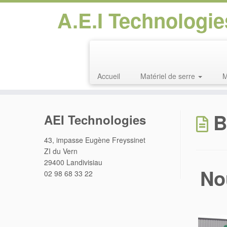
A.E.I Technologies
Accueil
Matériel de serre
M
Passer
au
B
AEI Technologies
contenu
43, impasse Eugène Freyssinet
ZI du Vern
29400 Landivisiau
No
02 98 68 33 22