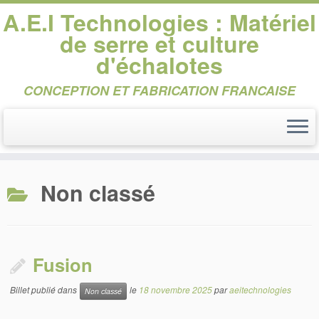
A.E.I Technologies : Matériel
de serre et culture
d'échalotes
CONCEPTION ET FABRICATION FRANCAISE
Passer
au
Non classé
contenu
Fusion
Billet publié dans
le
18 novembre 2025
par
aeitechnologies
Non classé