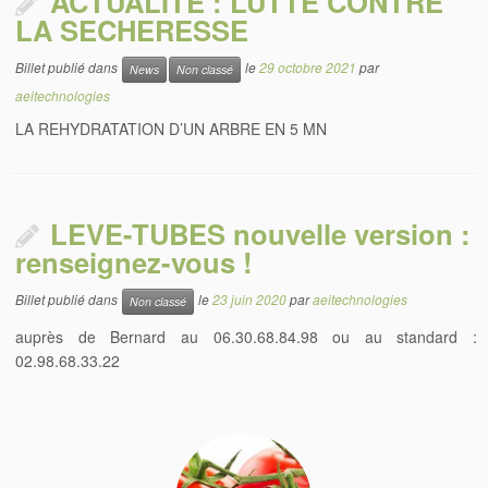
ACTUALITE : LUTTE CONTRE
LA SECHERESSE
Billet publié dans
le
29 octobre 2021
par
News
Non classé
aeitechnologies
LA REHYDRATATION D’UN ARBRE EN 5 MN
LEVE-TUBES nouvelle version :
renseignez-vous !
Billet publié dans
le
23 juin 2020
par
aeitechnologies
Non classé
auprès de Bernard au 06.30.68.84.98 ou au standard :
02.98.68.33.22