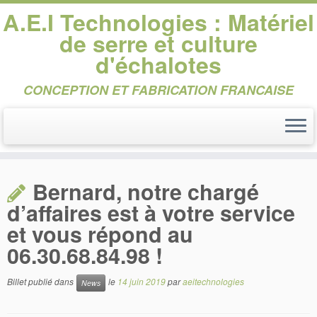
A.E.I Technologies : Matériel
de serre et culture
d'échalotes
CONCEPTION ET FABRICATION FRANCAISE
Passer
au
Bernard, notre chargé
contenu
d’affaires est à votre service
et vous répond au
06.30.68.84.98 !
Billet publié dans
le
14 juin 2019
par
aeitechnologies
News